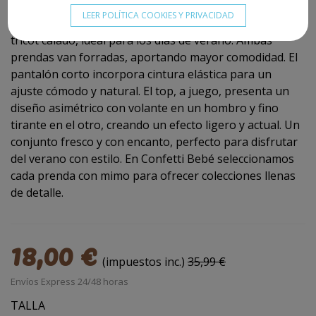
Conjunto para niña de
Mayoral
, compuesto por
LEER POLÍTICA COOKIES Y PRIVACIDAD
pantalón corto y top asimétrico en tejido con efecto
tricot calado, ideal para los días de verano. Ambas
prendas van forradas, aportando mayor comodidad. El
pantalón corto incorpora cintura elástica para un
ajuste cómodo y natural. El top, a juego, presenta un
diseño asimétrico con volante en un hombro y fino
tirante en el otro, creando un efecto ligero y actual. Un
conjunto fresco y con encanto, perfecto para disfrutar
del verano con estilo. En Confetti Bebé seleccionamos
cada prenda con mimo para ofrecer colecciones llenas
de detalle.
18,00 €
(impuestos inc.)
35,99 €
Envíos Express 24/48 horas
TALLA