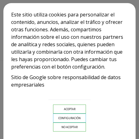
Este sitio utiliza cookies para personalizar el
contenido, anuncios, analizar el tráfico y ofrecer
otras funciones. Además, compartimos
información sobre el uso con nuestros partners
de analítica y redes sociales, quienes pueden
Inicio
>
Niña-Niño
>
Conjunto Pantalón y Top
utilizarla y combinarla con otra información que
Asimétrico Niña Mayoral
les hayas proporcionado. Puedes cambiar tus
preferencias con el botón configuración.
Sitio de Google sobre responsabilidad de datos
empresariales
CONJUNTO PANTALÓN Y
ACEPTAR
TOP ASIMÉTRICO NIÑA
CONFIGURACIÓN
MAYORAL
NO ACEPTAR