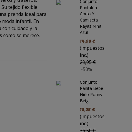
nteros y traseros,
Conjunto
P
Su tejido flexible
Pantalón
 una prenda ideal para
Corto Y
N
Camiseta
e moda infantil. En
Rayas Niña
 con cuidado y la
Azul
s como se merece.
14,98 €
i
(impuestos
inc.)
29,95 €
-50%
Conjunto
Ranita Bebé
Niño Ponny
Beig
18,25 €
(impuestos
inc.)
36,50 €