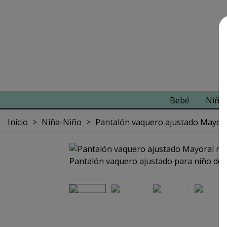
Bebé
Niña
Inicio
>
Niña-Niño
>
Pantalón vaquero ajustado Mayora