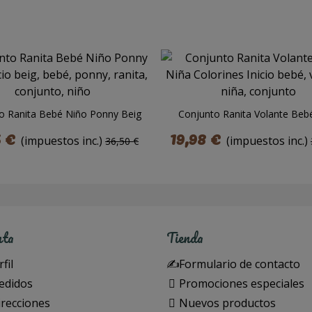
o Ranita Bebé Niño Ponny Beig
Conjunto Ranita Volante Beb
Colorines
5 €
19,98 €
(impuestos inc.)
(impuestos inc.)
36,50 €
nta
Tienda
fil
Formulario de contacto
edidos
Promociones especiales
irecciones
Nuevos productos