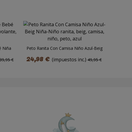
é Niña
Peto Ranita Con Camisa Niño Azul-Beig
Jesusi
24,98 €
24,98
(impuestos inc.)
39,95 €
49,95 €