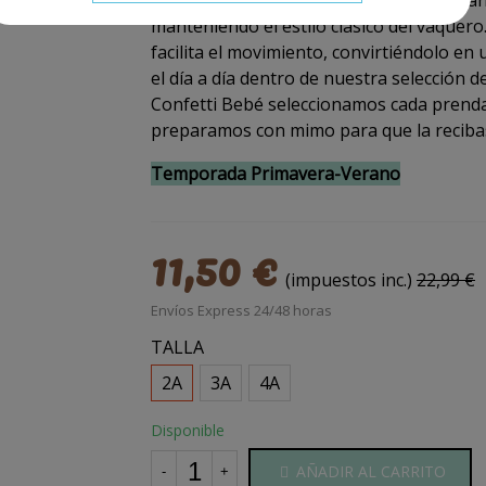
un mejor ajuste. Incorpora bolsillos dela
manteniendo el estilo clásico del vaquero. 
facilita el movimiento, convirtiéndolo en
el día a día dentro de nuestra selección d
Confetti Bebé seleccionamos cada prenda
preparamos con mimo para que la reciba
Temporada Primavera-Verano
11,50 €
(impuestos inc.)
22,99 €
Envíos Express 24/48 horas
TALLA
2A
3A
4A
Disponible
AÑADIR AL CARRITO
-
+