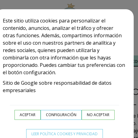
Este sitio utiliza cookies para personalizar el
contenido, anuncios, analizar el tráfico y ofrecer
otras funciones. Además, compartimos información
sobre el uso con nuestros partners de analítica y
redes sociales, quienes pueden utilizarla y
combinarla con otra información que les hayas
-Niño
Ceremonia
New Collection
Complemento
proporcionado. Puedes cambiar tus preferencias con
el botón configuración.
l niño
Sitio de Google sobre responsabilidad de datos
PANTALÓN VAQUER
empresariales
AJUSTADO MAYORAL
ACEPTAR
CONFIGURACIÓN
NO ACEPTAR
Pantalón vaquero ajustado para niño de
confeccionado en tejido suave y cómodo. 
presión en la cintura y elástico interior 
LEER POLÍTICA COOKIES Y PRIVACIDAD