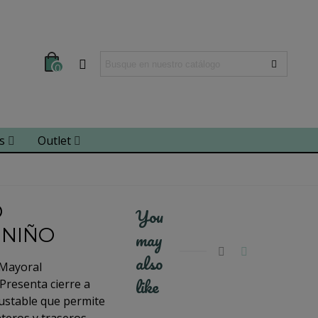
0
s
Outlet
O
You
 NIÑO
may
also
Mayoral
like
Presenta cierre a
ajustable que permite